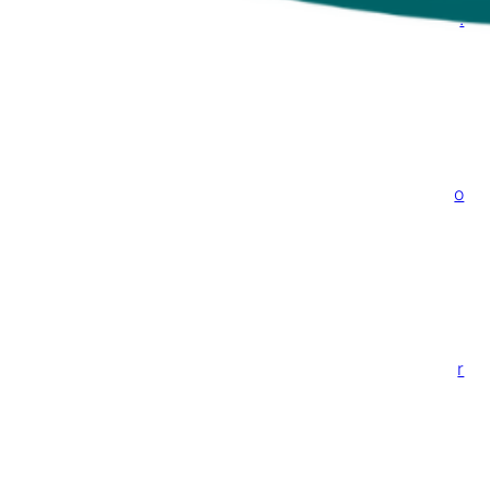
.
o
r