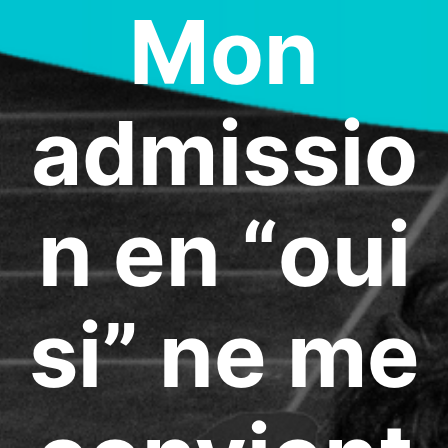
Mon
admissio
n en “oui
si” ne me